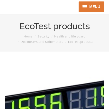
MENU
Home
EcoTest products
Robotics
You are here:
Home
Security
Health and life guard
Dosimeters and radiometers
EcoTest products
Security
IT Services
Gov only
About us
Distributors
Language