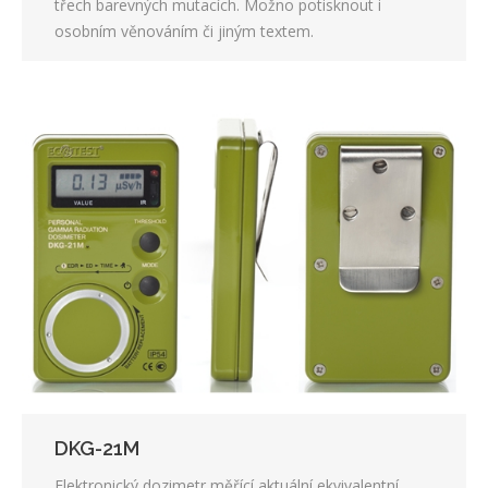
třech barevných mutacích. Možno potisknout i
osobním věnováním či jiným textem.
DKG-21M
Elektronický dozimetr měřící aktuální ekvivalentní