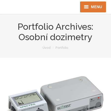
MENU
Úvod
Portfolio Archives:
Robotika
Osobní dozimetry
Security
You are here:
Úvod
Portfolio
ICT
Jen pro Gov
Kontakty
Jazyková verze