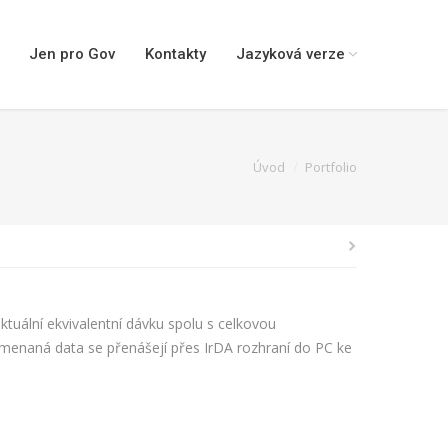
Jen pro Gov
Kontakty
Jazyková verze
Úvod
Portfolio
ktuální ekvivalentní dávku spolu s celkovou
enaná data se přenášejí přes IrDA rozhraní do PC ke