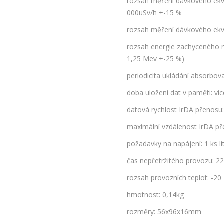
rozsah měření dávkového ekvi
000uSv/h +-15 %
rozsah měření dávkového ekv
rozsah energie zachyceného 
1,25 Mev +-25 %)
periodicita ukládání absorbov
doba uložení dat v paměti: víc
datová rychlost IrDA přenosu
maximální vzdálenost IrDA p
požadavky na napájení: 1 ks l
čas nepřetržitého provozu: 2
rozsah provozních teplot: -20
hmotnost: 0,14kg
rozměry: 56x96x16mm