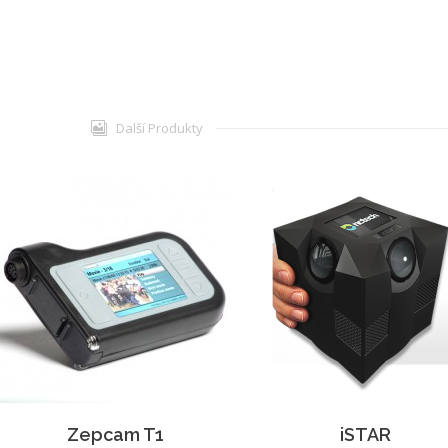
Další Produkty
Zepcam T1
iSTAR