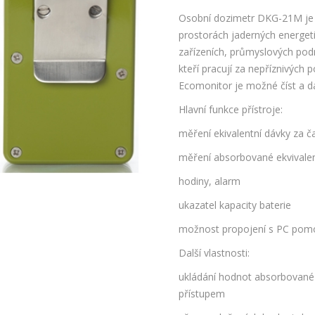
Osobní dozimetr DKG-21M je u
prostorách jaderných energeti
zařízeních, průmyslových podni
kteří pracují za nepříznivýc
Ecomonitor je možné číst a d
Hlavní funkce přístroje:
měření ekivalentní dávky za 
měření absorbované ekvivalen
hodiny, alarm
ukazatel kapacity baterie
možnost propojení s PC pomo
Další vlastnosti:
ukládání hodnot absorbované
přístupem