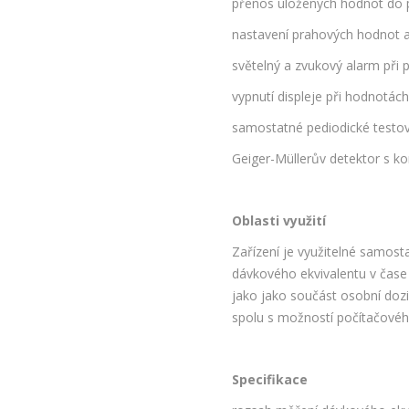
přenos uložených hodnot do p
nastavení prahových hodnot a
světelný a zvukový alarm při
vypnutí displeje při hodnotách
samostatné pediodické testov
Geiger-Müllerův detektor s ko
Oblasti využití
Zařízení je využitelné samost
dávkového ekvivalentu v čase 
jako jako součást osobní dozim
spolu s možností počítačové
Specifikace