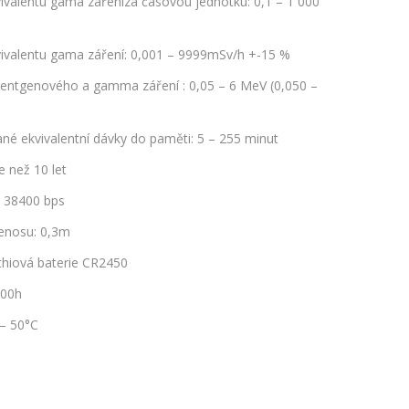
valentu gama zářeníza časovou jednotku: 0,1 – 1 000
ivalentu gama záření: 0,001 – 9999mSv/h +-15 %
rentgenového a gamma záření : 0,05 – 6 MeV (0,050 –
ané ekvivalentní dávky do paměti: 5 – 255 minut
e než 10 let
: 38400 bps
řenosu: 0,3m
ithiová baterie CR2450
200h
 – 50°C