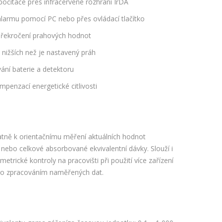
očítače přes infračervené rozhraní IrDA
larmu pomocí PC nebo přes ovládací tlačítko
 překročení prahových hodnot
 nižších než je nastavený práh
ání baterie a detektoru
mpenzací energetické citlivosti
atně k orientačnímu měření aktuálních hodnot
nebo celkové absorbované ekvivalentní dávky. Slouží i
etrické kontroly na pracovišti při použití více zařízení
ho zpracováním naměřených dat.