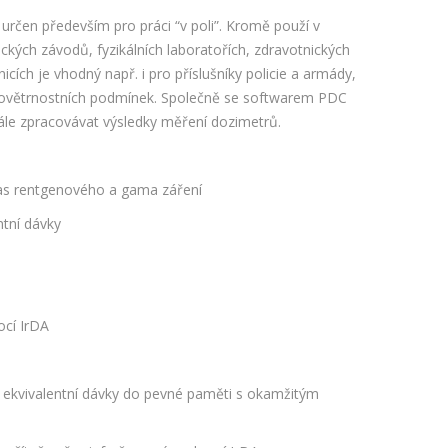
rčen především pro práci “v poli”. Kromě použí v
ckých závodů, fyzikálních laboratořích, zdravotnických
cích je vhodný např. i pro příslušníky policie a armády,
h povětrnostních podmínek. Společně se softwarem PDC
ále zpracovávat výsledky měření dozimetrů.
čas rentgenového a gama záření
tní dávky
cí IrDA
 ekvivalentní dávky do pevné paměti s okamžitým