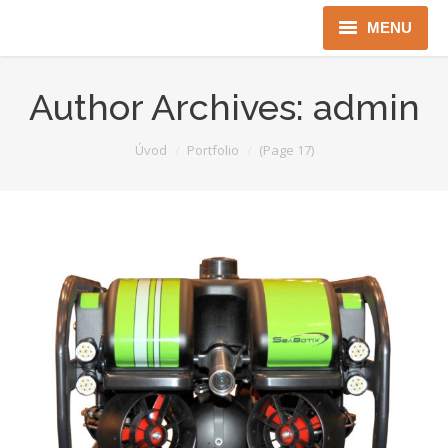
MENU
Úvod
Author Archives:
admin
Robotika
You are here:
Úvod
Portfolio
(Page 17)
Security
ICT
Jen pro Gov
Kontakty
Jazyková verze