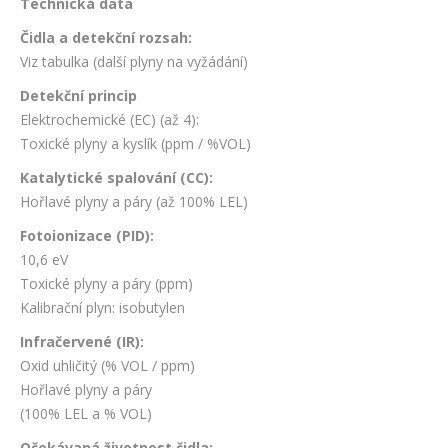
Technická data
Čidla a detekční rozsah:
Viz tabulka (další plyny na vyžádání)
Detekční princip
Elektrochemické (EC) (až 4):
Toxické plyny a kyslík (ppm / %VOL)
Katalytické spalování (CC):
Hořlavé plyny a páry (až 100% LEL)
Fotoionizace (PID):
10,6 eV
Toxické plyny a páry (ppm)
Kalibrační plyn: isobutylen
Infračervené (IR):
Oxid uhličitý (% VOL / ppm)
Hořlavé plyny a páry
(100% LEL a % VOL)
Očekávaná životnost čidla: