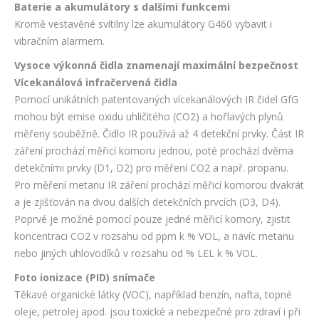
Baterie a akumulátory s dalšími funkcemi
Kromě vestavěné svítilny lze akumulátory G460 vybavit i
vibračním alarmem.
Vysoce výkonná čidla znamenají maximální bezpečnost
Vícekanálová infračervená čidla
Pomocí unikátních patentovaných vícekanálových IR čidel GfG
mohou být emise oxidu uhličitého (CO2) a hořlavých plynů
měřeny souběžně. Čidlo IR používá až 4 detekční prvky. Část IR
záření prochází měřicí komoru jednou, poté prochází dvěma
detekčními prvky (D1, D2) pro měření CO2 a např. propanu.
Pro měření metanu IR záření prochází měřicí komorou dvakrát
a je zjišťován na dvou dalších detekčních prvcích (D3, D4).
Poprvé je možné pomocí pouze jedné měřicí komory, zjistit
koncentraci CO2 v rozsahu od ppm k % VOL, a navíc metanu
nebo jiných uhlovodíků v rozsahu od % LEL k % VOL.
Foto ionizace (PID) snímače
Těkavé organické látky (VOC), například benzín, nafta, topné
oleje, petrolej apod. jsou toxické a nebezpečné pro zdraví i při