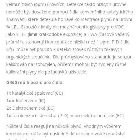
velmi nízkých (ppm) úrovních. Detekce takto nízkých úrovně
nemůže být dosaženo pomocí čidla konvenčního katalytického
spalování, které detekuje hořlavé koncentrace plynů na úrovni
% LEL. Expoziční limity dle mezinárodní legislativy pro VOC,
jako STEL (limit krátkodobé expozice) a TWA (časově vážený
průměr), stanovují i koncentrace nižších než 1 ppm. PID čidlo
GfG může být použito k detekci stovek různých těkavých
organických sloučenin. Dle průmyslového standardu je senzor
kalibrován na izobutylen, přičemž mohou být zvoleny různé
kalibrační plyny dle požadavků uživatele.
G460 má 5 pozic pro čidla:
1x katalytické spalovací (CC)
1x infračervené (IR)
2x Elektrochemické (EC)
1x fotoionizační detektor (PID) nebo elektrochemické (EC)
Některá čidla reagují na několik plynů. Vhodným výběrem
kombinace může být následně detekováno velké množství