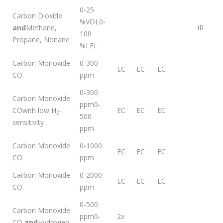
0-25
Carbon Dioxide
%VOL0-
and
Methane,
IR
100
Propane, Nonane
%LEL
Carbon Monoxide
0-300
EC
EC
EC
CO
ppm
0-300
Carbon Monoxide
ppm0-
COwith low H
-
EC
EC
EC
2
500
sensitivity
ppm
Carbon Monoxide
0-1000
EC
EC
EC
CO
ppm
Carbon Monoxide
0-2000
EC
EC
EC
CO
ppm
0-500
Carbon Monoxide
ppm0-
2x
CO
and
Hydrogen