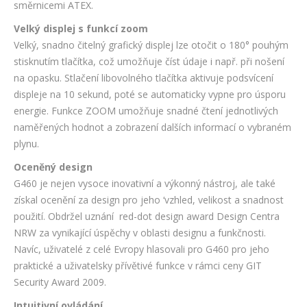
směrnicemi ATEX.
Velký displej s funkcí zoom
Velký, snadno čitelný grafický displej lze otočit o 180° pouhým
stisknutím tlačítka, což umožňuje číst údaje i např. při nošení
na opasku. Stlačení libovolného tlačítka aktivuje podsvícení
displeje na 10 sekund, poté se automaticky vypne pro úsporu
energie. Funkce ZOOM umožňuje snadné čtení jednotlivých
naměřených hodnot a zobrazení dalších informací o vybraném
plynu.
Oceněný design
G460 je nejen vysoce inovativní a výkonný nástroj, ale také
získal ocenění za design pro jeho ‘vzhled, velikost a snadnost
použití. Obdržel uznání red-dot design award Design Centra
NRW za vynikající úspěchy v oblasti designu a funkčnosti.
Navíc, uživatelé z celé Evropy hlasovali pro G460 pro jeho
praktické a uživatelsky přívětivé funkce v rámci ceny GIT
Security Award 2009.
Intuitivní ovládání