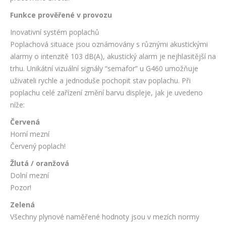
Funkce prověřené v provozu
Inovativní systém poplachů
Poplachová situace jsou oznámovány s různými akustickými
alarmy o intenzitě 103 dB(A), akustický alarm je nejhlasitější na
trhu. Unikátní vizuální signály “semafor” u G460 umožňuje
uživateli rychle a jednoduše pochopit stav poplachu. Při
poplachu celé zařízení změní barvu displeje, jak je uvedeno
níže:
Červená
Horní mezní
Červený poplach!
Žlutá / oranžová
Dolní mezní
Pozor!
Zelená
Všechny plynové naměřené hodnoty jsou v mezích normy