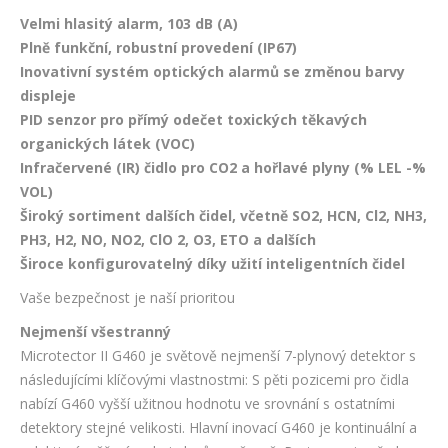
Velmi hlasitý alarm, 103 dB (A)
Plně funkční, robustní provedení (IP67)
Inovativní systém optických alarmů se změnou barvy
displeje
PID senzor pro přímý odečet toxických těkavých
organických látek (VOC)
Infračervené (IR) čidlo pro CO2 a hořlavé plyny (% LEL -%
VOL)
Široký sortiment dalších čidel, včetně SO2, HCN, Cl2, NH3,
PH3, H2, NO, NO2, ClO 2, O3, ETO a dalších
Široce konfigurovatelný díky užití inteligentních čidel
Vaše bezpečnost je naší prioritou
Nejmenší všestranný
Microtector II G460 je světově nejmenší 7-plynový detektor s
následujícími klíčovými vlastnostmi: S pěti pozicemi pro čidla
nabízí G460 vyšší užitnou hodnotu ve srovnání s ostatními
detektory stejné velikosti. Hlavní inovací G460 je kontinuální a