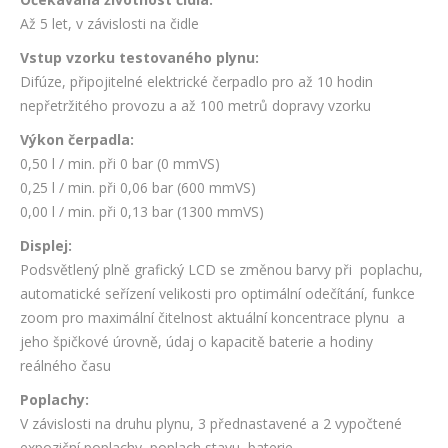
Až 5 let, v závislosti na čidle
Vstup vzorku testovaného plynu:
Difúze, připojitelné elektrické čerpadlo pro až 10 hodin
nepřetržitého provozu a až 100 metrů dopravy vzorku
Výkon čerpadla:
0,50 l / min. při 0 bar (0 mmVS)
0,25 l / min. při 0,06 bar (600 mmVS)
0,00 l / min. při 0,13 bar (1300 mmVS)
Displej:
Podsvětlený plně grafický LCD se změnou barvy při poplachu,
automatické seřízení velikosti pro optimální odečítání, funkce
zoom pro maximální čitelnost aktuální koncentrace plynu a
jeho špičkové úrovně, údaj o kapacitě baterie a hodiny
reálného času
Poplachy:
V závislosti na druhu plynu, 3 přednastavené a 2 vypočtené
expoziční poplachy, poplach stavu baterie