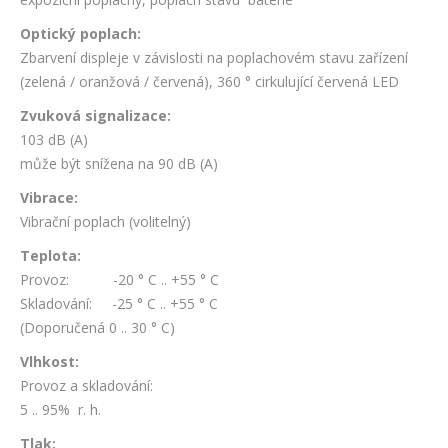
Optický poplach:
Zbarvení displeje v závislosti na poplachovém stavu zařízení
(zelená / oranžová / červená), 360 ° cirkulující červená LED
Zvuková signalizace:
103 dB (A)
může být snížena na 90 dB (A)
Vibrace:
Vibrační poplach (volitelný)
Teplota:
Provoz: -20 ° C .. +55 ° C
Skladování: -25 ° C .. +55 ° C
(Doporučená 0 .. 30 ° C)
Vlhkost:
Provoz a skladování:
5 .. 95% r. h.
Tlak: