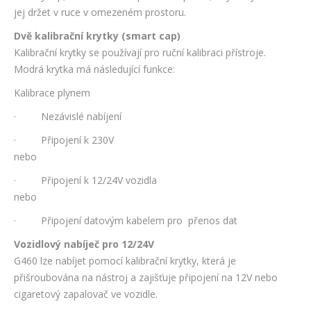
jej držet v ruce v omezeném prostoru.
Dvě kalibrační krytky (smart cap)
Kalibrační krytky se používají pro ruční kalibraci přístroje.
Modrá krytka má následující funkce:
Kalibrace plynem
· Nezávislé nabíjení
· Připojení k 230V
nebo
· Připojení k 12/24V vozidla
nebo
· Připojení datovým kabelem pro přenos dat
Vozidlový nabíječ pro 12/24V
G460 lze nabíjet pomocí kalibrační krytky, která je
přišroubována na nástroj a zajišťuje připojení na 12V nebo
cigaretový zapalovač ve vozidle.