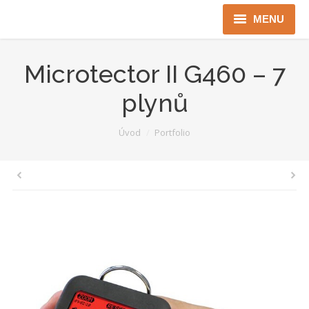
MENU
Úvod
Microtector II G460 – 7
Robotika
plynů
Security
You are here:
Úvod
Portfolio
ICT
Jen pro Gov
Kontakty
Jazyková verze