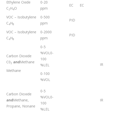
Ethylene Oxide
0-20
EC
EC
C
H
O
ppm
2
4
VOC – Isobutylene
0-500
PID
C
H
ppm
4
8
VOC – Isobutylene
0-2000
PID
C
H
ppm
4
8
0-5
%VOL0-
Carbon Dioxide
100
C0
and
Methane
2
IR
%LEL
Methane
0-100
%VOL
0-5
Carbon Dioxide
%VOL0-
and
Methane,
IR
100
Propane, Nonane
%LEL