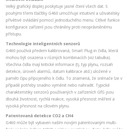
Velký grafický displej poskytuje jasné čtení všech dat. S
pouhými třemi tlačítky G460 umožňuje intuitivní a uživatelsky
přívětivé ovládání pomocí jednoduchého menu. Citlivé funkce
konfigurace zařízení jsou chráněny proti neoprávněnému
přístupu.
Technologie inteligentních senzorů
G460 používá předem kalibrovaná, Smart Plug-in čidla, která
mohou být osazena v různých kombinacích (viz tabulka).
Všechna čidla mají kritické informace (tj. typ plynu, rozsah
detekce, úroveň alarmů, datum kalibrace atd.) uložené v
paměti čipu připojeného k čidlu. To znamená, že snímače lze v
případě potřeby snadno vyměnit nebo nahradit. Typické
charakteristiky senzorů používaných v zařízeních GfG jsou
dlouhá životnost, rychlá reakce, vysoká přesnost měření a
vysoká přesnost na cílovém plynu.
Patentovaná detekce CO2 a CH4
G460 může být vybaven naším novým patentovaným multi-