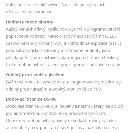
Volitelné vibrace také zvyšují šanci, že bude poplach
uživatelem zaznamenán.
Hodnoty meze alarmu
Každý kanál (hořlavý, kyslík, toxický) má 3 programovatelné
poplachové hodnoty. Navíc pracovní expoziční limit (OEL),
časově vážený průměr (TWA) a krátkodobá expozice (STEL)
jsou automaticky sledovány a průměrné hodnoty jsou
ukládány. Veškerá nastavení alarmů jsou chráněna heslem,
takže mohou být nastavena pouze pomocí příslušné osoby.
Odolný proti vodě a jiskření
G460 má robustní, vysoce kvalitní pogumované pouzdro a je
odolný proti nárazům a odolný proti vodě doIP67.
Dokovací stanice DS400
Dokovací stanice DS400 je inovativní nástroj, který lze použít
pro automatickou kontrolu a kalibraci detektorů GfG.
Detektory mohou být zkoušeny nebo kalibrovány rychle a
automaticky, což podstatně snižuje čas a náklady na servis.