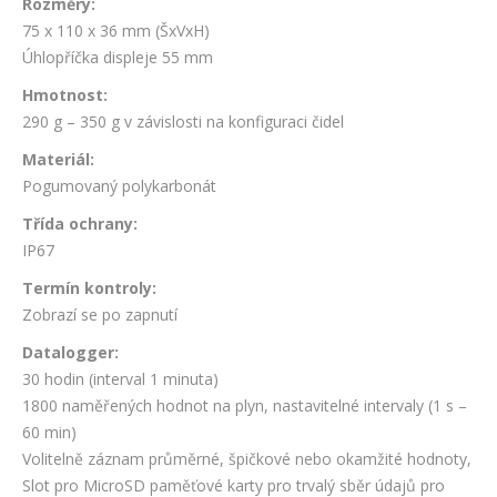
Rozměry:
75 x 110 x 36 mm (ŠxVxH)
Úhlopříčka displeje 55 mm
Hmotnost:
290 g – 350 g v závislosti na konfiguraci čidel
Materiál:
Pogumovaný polykarbonát
Třída ochrany:
IP67
Termín kontroly:
Zobrazí se po zapnutí
Datalogger:
30 hodin (interval 1 minuta)
1800 naměřených hodnot na plyn, nastavitelné intervaly (1 s –
60 min)
Volitelně záznam průměrné, špičkové nebo okamžité hodnoty,
Slot pro MicroSD paměťové karty pro trvalý sběr údajů pro