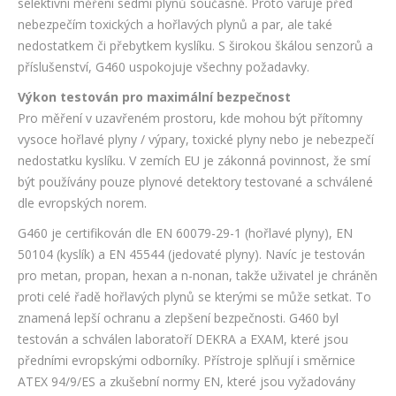
selektivní měření sedmi plynů současně. Proto varuje před
nebezpečím toxických a hořlavých plynů a par, ale také
nedostatkem či přebytkem kyslíku. S širokou škálou senzorů a
příslušenství, G460 uspokojuje všechny požadavky.
Výkon testován pro maximální bezpečnost
Pro měření v uzavřeném prostoru, kde mohou být přítomny
vysoce hořlavé plyny / výpary, toxické plyny nebo je nebezpečí
nedostatku kyslíku. V zemích EU je zákonná povinnost, že smí
být používány pouze plynové detektory testované a schválené
dle evropských norem.
G460 je certifikován dle EN 60079-29-1 (hořlavé plyny), EN
50104 (kyslík) a EN 45544 (jedovaté plyny). Navíc je testován
pro metan, propan, hexan a n-nonan, takže uživatel je chráněn
proti celé řadě hořlavých plynů se kterými se může setkat. To
znamená lepší ochranu a zlepšení bezpečnosti. G460 byl
testován a schválen laboratoří DEKRA a EXAM, které jsou
předními evropskými odborníky. Přístroje splňují i směrnice
ATEX 94/9/ES a zkušební normy EN, které jsou vyžadovány