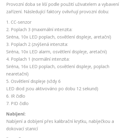
Provozní doba se liší podle použití uživatelem a vybavení
zařízení. Následující faktory ovlivňují provozní dobu:
1. CC-senzor
2. Poplach 3 (maximální intenzita:
Siréna, 10x LED poplach, osvětlení displeje, aretační)
3. Poplach 2 (zvýšená intenzita:
Siréna, 10x LED alarm, osvětlení displeje, aretační)
4. Poplach 1 (normální intenzita:
Siréna, 16x LED poplach, osvětlení displeje, poplach
nearetační)
5. Osvětlení displeje (vždy 6
LED diod jsou aktivováno po dobu 12 sekund)
6. IR čidlo
7. PID čidlo
Nabíjení:
Nabíjení a dobíjení přes kalibrační krytku, nabíječkou a
dokovací stanicí