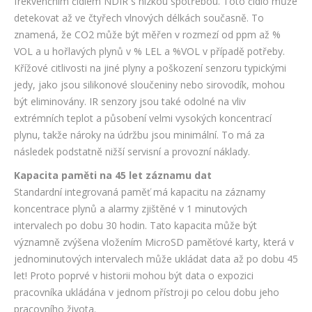
frekvenčním čidlem NDIR s nízkou spotřebou. Toto čidlo může
detekovat až ve čtyřech vlnových délkách současně. To
znamená, že CO2 může být měřen v rozmezí od ppm až %
VOL a u hořlavých plynů v % LEL a %VOL v případě potřeby.
Křížové citlivosti na jiné plyny a poškození senzoru typickými
jedy, jako jsou silikonové sloučeniny nebo sirovodík, mohou
být eliminovány. IR senzory jsou také odolné na vliv
extrémních teplot a působení velmi vysokých koncentrací
plynu, takže nároky na údržbu jsou minimální. To má za
následek podstatně nižší servisní a provozní náklady.
Kapacita paměti na 45 let záznamu dat
Standardní integrovaná paměť má kapacitu na záznamy
koncentrace plynů a alarmy zjištěné v 1 minutových
intervalech po dobu 30 hodin. Tato kapacita může být
významně zvýšena vložením MicroSD paměťové karty, která v
jednominutových intervalech může ukládat data až po dobu 45
let! Proto poprvé v historii mohou být data o expozici
pracovníka ukládána v jednom přístroji po celou dobu jeho
pracovního života.