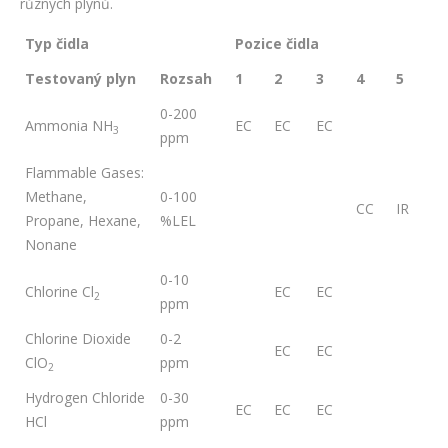
různých plynů.
Typ čidla
Pozice čidla
Testovaný plyn
Rozsah
1
2
3
4
5
0-200
Ammonia NH
EC
EC
EC
3
ppm
Flammable Gases:
Methane,
0-100
CC
IR
Propane, Hexane,
%LEL
Nonane
0-10
Chlorine Cl
EC
EC
2
ppm
Chlorine Dioxide
0-2
EC
EC
ClO
ppm
2
Hydrogen Chloride
0-30
EC
EC
EC
HCl
ppm