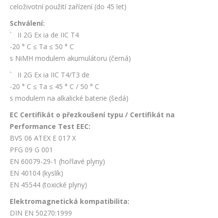
celoživotní použití zařízení (do 45 let)
Schválení:
` II 2G Ex ia de IIC T4
-20 ° C ≤ Ta ≤ 50 ° C
s NiMH modulem akumulátoru (černá)
` II 2G Ex ia IIC T4/T3 de
-20 ° C ≤ Ta ≤ 45 ° C / 50 ° C
s modulem na alkalické baterie (šedá)
EC Certifikát o přezkoušení typu / Certifikát na
Performance Test EEC:
BVS 06 ATEX E 017 X
PFG 09 G 001
EN 60079-29-1 (hořlavé plyny)
EN 40104 (kyslík)
EN 45544 (toxické plyny)
Elektromagnetická kompatibilita:
DIN EN 50270:1999