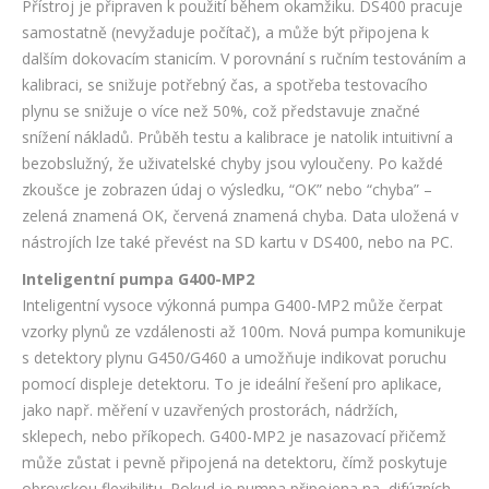
Přístroj je připraven k použití během okamžiku. DS400 pracuje
samostatně (nevyžaduje počítač), a může být připojena k
dalším dokovacím stanicím. V porovnání s ručním testováním a
kalibraci, se snižuje potřebný čas, a spotřeba testovacího
plynu se snižuje o více než 50%, což představuje značné
snížení nákladů. Průběh testu a kalibrace je natolik intuitivní a
bezobslužný, že uživatelské chyby jsou vyloučeny. Po každé
zkoušce je zobrazen údaj o výsledku, “OK” nebo “chyba” –
zelená znamená OK, červená znamená chyba. Data uložená v
nástrojích lze také převést na SD kartu v DS400, nebo na PC.
Inteligentní pumpa G400-MP2
Inteligentní vysoce výkonná pumpa G400-MP2 může čerpat
vzorky plynů ze vzdálenosti až 100m. Nová pumpa komunikuje
s detektory plynu G450/G460 a umožňuje indikovat poruchu
pomocí displeje detektoru. To je ideální řešení pro aplikace,
jako např. měření v uzavřených prostorách, nádržích,
sklepech, nebo příkopech. G400-MP2 je nasazovací přičemž
může zůstat i pevně připojená na detektoru, čímž poskytuje
obrovskou flexibilitu. Pokud je pumpa připojena na difúzních