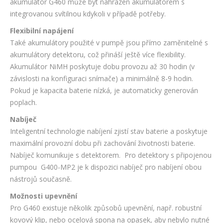
akumulátor G460 může být nahrazen akumulátorem s
integrovanou svítilnou kdykoli v případě potřeby.
Flexibilní napájení
Také akumulátory použité v pumpě jsou přímo zaměnitelné s
akumulátory detektoru, což přináší ještě více flexibility.
Akumulátor NiMH poskytuje dobu provozu až 30 hodin (v
závislosti na konfiguraci snímače) a minimálně 8-9 hodin.
Pokud je kapacita baterie nízká, je automaticky generován
poplach.
Nabíječ
Inteligentní technologie nabíjení zjistí stav baterie a poskytuje
maximální provozní dobu při zachování životnosti baterie.
Nabíječ komunikuje s detektorem. Pro detektory s připojenou
pumpou G400-MP2 je k dispozici nabíječ pro nabíjení obou
nástrojů současně.
Možnosti upevnění
Pro G460 existuje několik způsobů upevnění, např. robustní
kovový klip, nebo ocelová spona na opasek, aby nebylo nutné