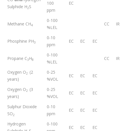
100
EC
Sulphide H
S
2
ppm
0-100
Methane CH
CC
IR
4
%LEL
0-10
Phosphine PH
EC
EC
EC
3
ppm
0-100
Propane C
H
CC
IR
3
8
%LEL
Oxygen O
(2
0-25
2
EC
EC
EC
years)
%VOL
Oxygen O
(3
0-25
2
EC
EC
EC
years)
%VOL
Sulphur Dioxide
0-10
EC
EC
EC
SO
ppm
2
Hydrogen
0-100
EC
EC
EC
Sulphide H
S
ppm