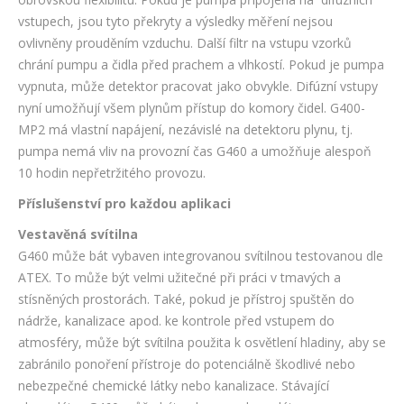
vstupech, jsou tyto překryty a výsledky měření nejsou
ovlivněny prouděním vzduchu. Další filtr na vstupu vzorků
chrání pumpu a čidla před prachem a vlhkostí. Pokud je pumpa
vypnuta, může detektor pracovat jako obvykle. Difúzní vstupy
nyní umožňují všem plynům přístup do komory čidel. G400-
MP2 má vlastní napájení, nezávislé na detektoru plynu, tj.
pumpa nemá vliv na provozní čas G460 a umožňuje alespoň
10 hodin nepřetržitého provozu.
Příslušenství pro každou aplikaci
Vestavěná svítilna
G460 může bát vybaven integrovanou svítilnou testovanou dle
ATEX. To může být velmi užitečné při práci v tmavých a
stísněných prostorách. Také, pokud je přístroj spuštěn do
nádrže, kanalizace apod. ke kontrole před vstupem do
atmosféry, může být svítilna použita k osvětlení hladiny, aby se
zabránilo ponoření přístroje do potenciálně škodlivé nebo
nebezpečné chemické látky nebo kanalizace. Stávající