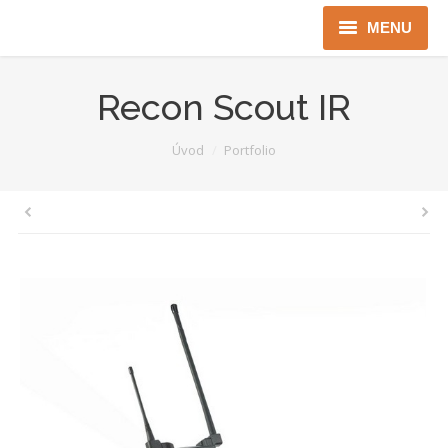
MENU
Úvod
Recon Scout IR
Robotika
You are here:
Úvod
Portfolio
Security
ICT
Jen pro Gov
Kontakty
Jazyková verze