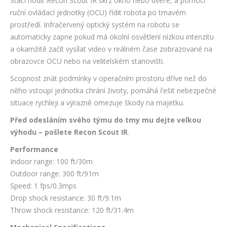
Stačí hodit Recon Scout IR skrz okno nebo dveře, a pomocí
ruční ovládací jednotky (OCU) řídit robota po tmavém
prostředí. Infračervený optický systém na robotu se
automaticky zapne pokud má okolní osvětlení nízkou intenzitu
a okamžitě začít vysílat video v reálném čase zobrazované na
obrazovce OCU nebo na velitelském stanovišti.
Scopnost znát podmínky v operačním prostoru dříve než do
něho vstoupí jednotka chrání životy, pomáhá řešit nebezpečné
situace rychleji a výrazně omezuje škody na majetku.
Před odesláním svého týmu do tmy mu dejte velkou
výhodu – pošlete Recon Scout IR
.
Performance
Indoor range: 100 ft/30m
Outdoor range: 300 ft/91m
Speed: 1 fps/0.3mps
Drop shock resistance: 30 ft/9.1m
Throw shock resistance: 120 ft/31.4m