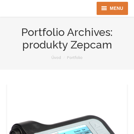
MENU
Úvod
Portfolio Archives:
Robotika
produkty Zepcam
Security
You are here:
Úvod
Portfolio
ICT
Jen pro Gov
Kontakty
Jazyková verze