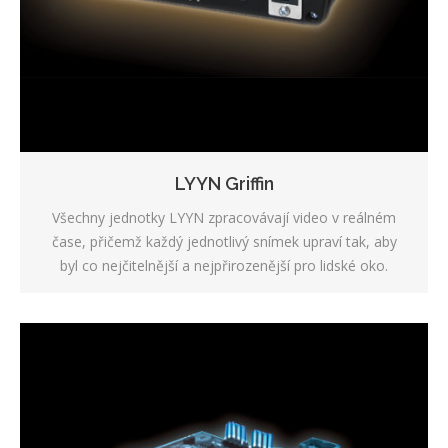
LYYN Griffin
Všechny jednotky LYYN zpracovávají video v reálném
čase, přičemž každý jednotlivý snímek upraví tak, aby
byl co nejčitelnější a nejpřirozenější pro lidské oko.