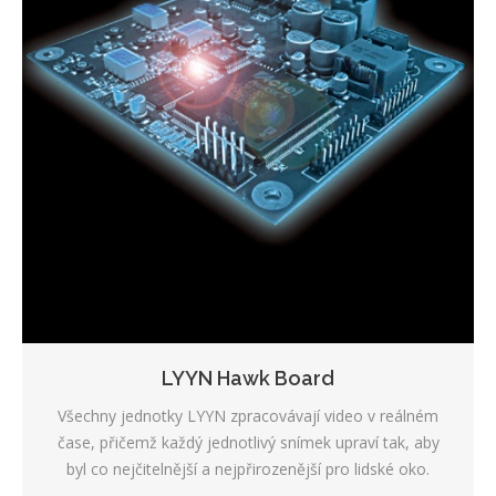
LYYN Hawk Board
Všechny jednotky LYYN zpracovávají video v reálném
čase, přičemž každý jednotlivý snímek upraví tak, aby
byl co nejčitelnější a nejpřirozenější pro lidské oko.