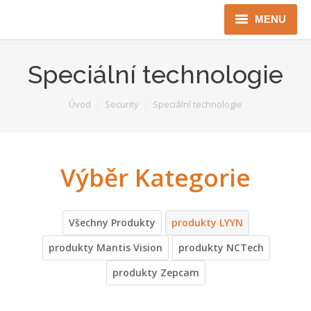
MENU
Úvod
Speciální technologie
Robotika
You are here:
Úvod
Security
Speciální technologie
Security
ICT
Jen pro Gov
Kontakty
Všechny Produkty
produkty LYYN
Jazyková verze
produkty Mantis Vision
produkty NCTech
produkty Zepcam