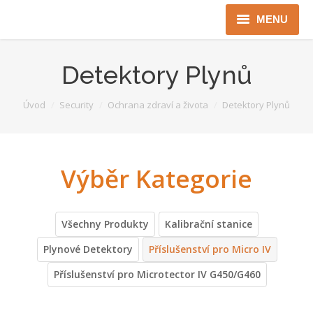
MENU
Úvod
Detektory Plynů
Robotika
You are here:
Úvod
Security
Ochrana zdraví a života
Detektory Plynů
Security
ICT
Jen pro Gov
Kontakty
Všechny Produkty
Kalibrační stanice
Jazyková verze
Plynové Detektory
Příslušenství pro Micro IV
Příslušenství pro Microtector IV G450/G460